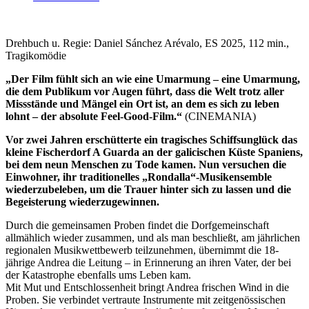
Drehbuch u. Regie: Daniel Sánchez Arévalo, ES 2025, 112 min.,
Tragikomödie
„Der Film fühlt sich an wie eine Umarmung – eine Umarmung,
die dem Publikum vor Augen führt, dass die Welt trotz aller
Missstände und Mängel ein Ort ist, an dem es sich zu leben
lohnt – der absolute Feel-Good-Film.“
(CINEMANIA)
Vor zwei Jahren erschütterte ein tragisches Schiffsunglück das
kleine Fischerdorf A Guarda an der galicischen Küste Spaniens,
bei dem neun Menschen zu Tode kamen. Nun versuchen die
Einwohner, ihr traditionelles „Rondalla“-Musikensemble
wiederzubeleben, um die Trauer hinter sich zu lassen und die
Begeisterung wiederzugewinnen.
Durch die gemeinsamen Proben findet die Dorfgemeinschaft
allmählich wieder zusammen, und als man beschließt, am jährlichen
regionalen Musikwettbewerb teilzunehmen, übernimmt die 18-
jährige Andrea die Leitung – in Erinnerung an ihren Vater, der bei
der Katastrophe ebenfalls ums Leben kam.
Mit Mut und Entschlossenheit bringt Andrea frischen Wind in die
Proben. Sie verbindet vertraute Instrumente mit zeitgenössischen