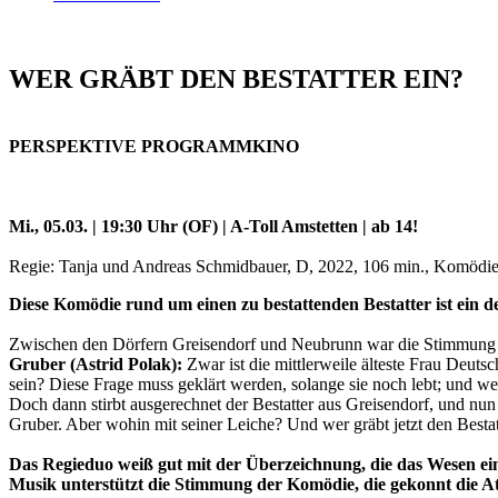
WER GRÄBT DEN BESTATTER EIN?
PERSPEKTIVE PROGRAMMKINO
Mi., 05.03. | 19:30 Uhr (OF) | A-Toll Amstetten | ab 14!
Regie: Tanja und Andreas Schmidbauer, D, 2022, 106 min., Komödi
Diese Komödie rund um einen zu bestattenden Bestatter ist ein 
Zwischen den Dörfern Greisendorf und Neubrunn war die Stimmung noc
Gruber (Astrid Polak):
Zwar ist die mittlerweile älteste Frau Deut
sein? Diese Frage muss geklärt werden, solange sie noch lebt; und we
Doch dann stirbt ausgerechnet der Bestatter aus Greisendorf, und nu
Gruber. Aber wohin mit seiner Leiche? Und wer gräbt jetzt den Bestat
Das Regieduo weiß gut mit der Überzeichnung, die das Wesen ein
Musik unterstützt die Stimmung der Komödie, die gekonnt die At