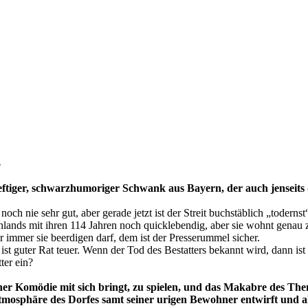
e
deftiger, schwarzhumoriger Schwank aus Bayern, der auch jenseits
h nie sehr gut, aber gerade jetzt ist der Streit buchstäblich „toder
schlands mit ihren 114 Jahren noch quicklebendig, aber sie wohnt gena
r immer sie beerdigen darf, dem ist der Presserummel sicher.
n ist guter Rat teuer. Wenn der Tod des Bestatters bekannt wird, dann
ter ein?
er Komödie mit sich bringt, zu spielen, und das Makabre des Them
mosphäre des Dorfes samt seiner urigen Bewohner entwirft und all